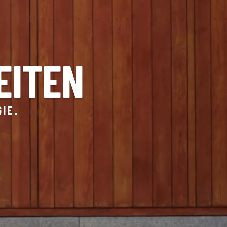
EITEN
IE.