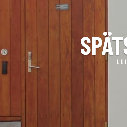
SPÄT
LE