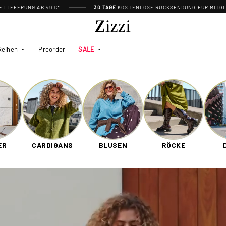
 LIEFERUNG AB 49 €*
30 TAGE
KOSTENLOSE RÜCKSENDUNG FÜR MITGL
Reihen
Preorder
SALE
ER
CARDIGANS
BLUSEN
RÖCKE