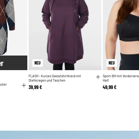
er
NEU
NEU
FLASH - Kurzes Sweatshirtkleid mit
Sport-BH mit Vorderver
Stehkragen und Taschen
Halt
uster
39,99 €
49,99 €