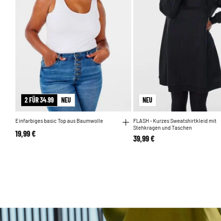
2 FÜR 34.99
NEU
NEU
Einfarbiges basic Top aus Baumwolle
FLASH - Kurzes Sweatshirtkleid mit
Stehkragen und Taschen
19,99 €
39,99 €