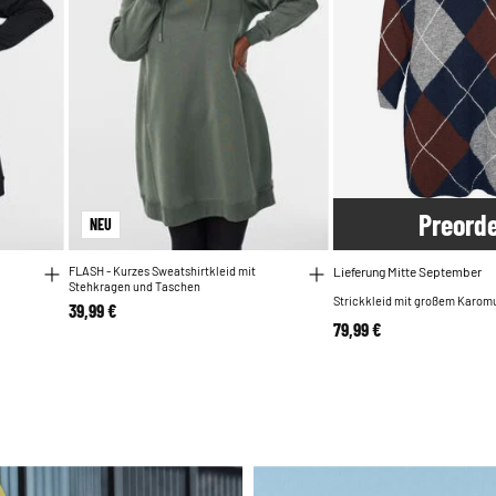
Pre
ord
NEU
FLASH - Kurzes Sweatshirtkleid mit
Lieferung Mitte September
Stehkragen und Taschen
Strickkleid mit großem Karom
39,99 €
79,99 €