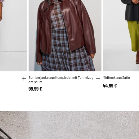
Bomberjacke aus Kunstleder mit Tunnelzug
Midirock aus Satin
am Saum
44,99 €
99,99 €