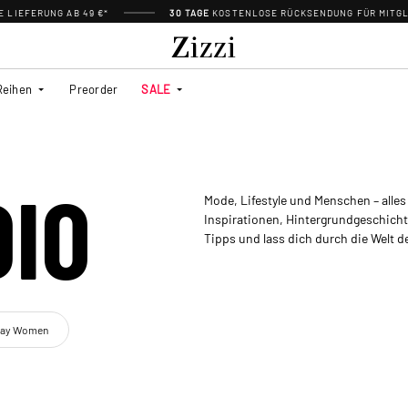
 LIEFERUNG AB 49 €*
30 TAGE
KOSTENLOSE RÜCKSENDUNG FÜR MITGL
Reihen
Preorder
SALE
DIO
Mode, Lifestyle und Menschen – alles
Inspirationen, Hintergrundgeschichte
Tipps und lass dich durch die Welt d
day Women