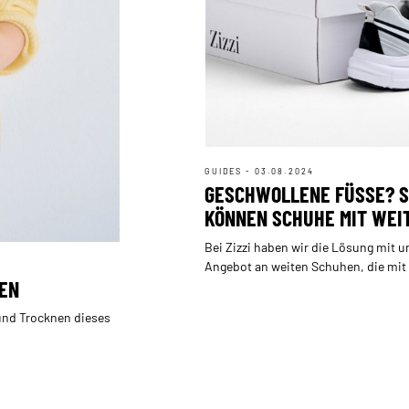
GUIDES - 03.08.2024
GESCHWOLLENE FÜSSE? SO
ÖNNEN SCHUHE MIT WEITE
ASSFORM HELFEN
Bei Zizzi haben wir die Lösung mit 
Angebot an weiten Schuhen, die mit 
REN
zusätzlichen Weite auf geschwollene
abgestimmt sind.
und Trocknen dieses