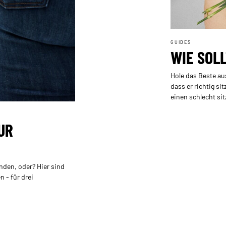
GUIDES
WIE SOLL
Hole das Beste au
dass er richtig si
einen schlecht si
UR
inden, oder? Hier sind
 - für drei