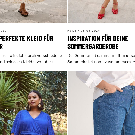
2025
MODE - 08.05.2025
 PERFEKTE KLEID FÜR
INSPIRATION FÜR DEINE
R
SOMMERGARDEROBE
hren wir dich durch verschiedene
Der Sommer ist da und mit ihm unse
d schlagen Kleider vor, die zu
Sommerkollektion – zusammengestel
Figurtypen passen.
für die vielen Events der Saison styli
kleiden