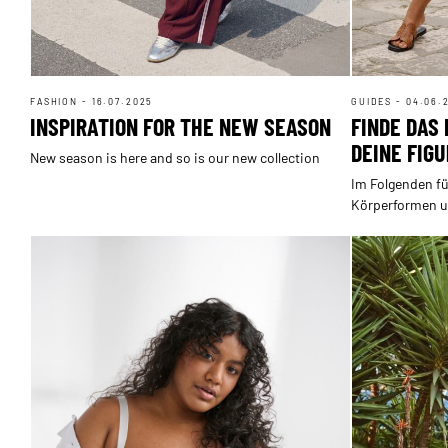
FASHION - 16.07.2025
GUIDES - 04.06.
INSPIRATION FOR THE NEW SEASON
FINDE DAS
DEINE FIGU
New season is here and so is our new collection
Im Folgenden fü
Körperformen un
den jeweiligen 