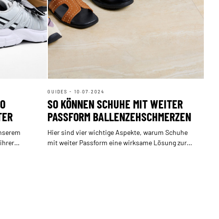
GUIDES - 10.07.2024
 K
SO KÖNNEN SCHUHE MIT WEITER
R P
PASSFORM BALLENZEHSCHMERZEN
LINDERN
unserem
Hier sind vier wichtige Aspekte, warum Schuhe
ihrer
mit weiter Passform eine wirksame Lösung zur
 Füße
Linderung von Ballenzehschmerzen sein können.