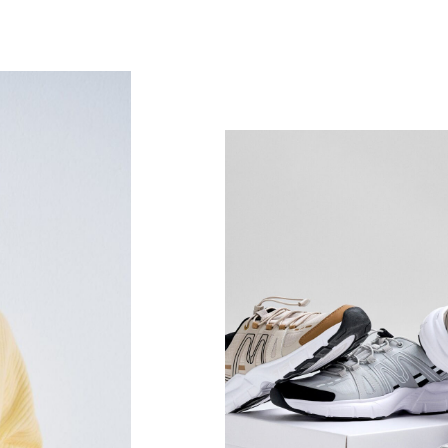
t, damit du bei jeder Gelegenheit
 Finde deinen Look hier.