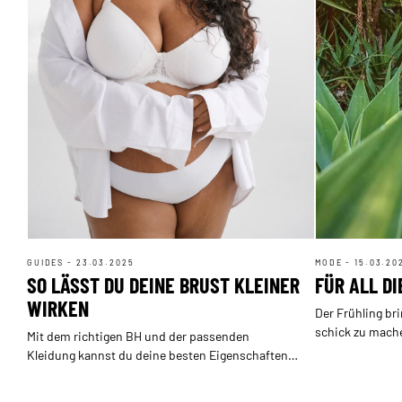
GUIDES - 23.03.2025
MODE - 15.03.20
SO LÄSST DU DEINE BRUST KLEINER
FÜR ALL D
WIRKEN
Der Frühling bri
schick zu mach
Mit dem richtigen BH und der passenden
Gartenpartys u
Kleidung kannst du deine besten Eigenschaften
schon das perfe
betonen und dich rundum wohlfühlen.
schönsten Party