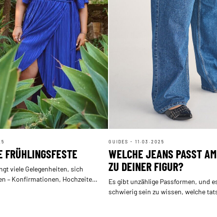
25
GUIDES - 11.03.2025
IE FRÜHLINGSFESTE
WELCHE JEANS PASST AM
ZU DEINER FIGUR?
ngt viele Gelegenheiten, sich
en – Konfirmationen, Hochzeiten,
Es gibt unzählige Passformen, und e
nd Abendevents. Aber hast du
schwierig sein zu wissen, welche ta
kte Outfit? Wir haben die
besten zu deinem Körpertyp passen.
looks der Saison