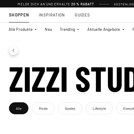
MELDE DICH AN UND ERHALTE
20 % RABATT
KOSTENLOSE
SHOPPEN
INSPIRATION
GUIDES
Alle Produkte
Neu
Trending
Aktuelle Angebote
ZIZZI STU
Alle
Mode
Guides
Lifestyle
Every