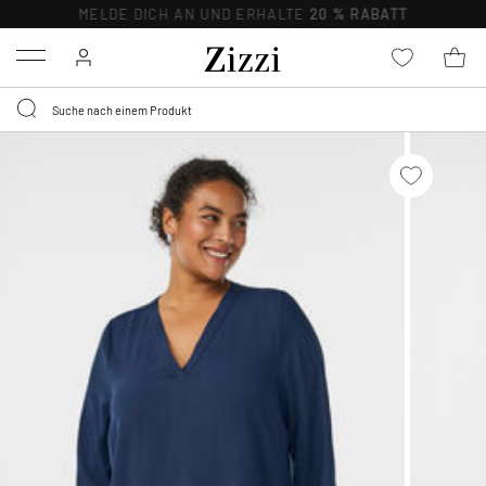
MELDE DICH AN UND ERHALTE
20 % RABATT
Menu