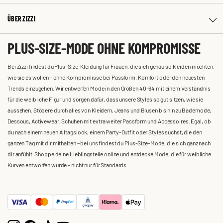
ÜBER ZIZZI
PLUS-SIZE-MODE OHNE KOMPROMISSE
Bei Zizzi findest du Plus-Size-Kleidung für Frauen, die sich genau so kleiden möchten,
wie sie es wollen – ohne Kompromisse bei Passform, Komfort oder den neuesten
Trends einzugehen. Wir entwerfen Mode in den Größen 40-64 mit einem Verständnis
für die weibliche Figur und sorgen dafür, dass unsere Styles so gut sitzen, wie sie
aussehen. Stöbere durch alles von Kleidern, Jeans und Blusen bis hin zu Bademode,
Dessous, Activewear, Schuhen mit extra weiter Passform und Accessoires. Egal, ob
du nach einem neuen Alltagslook, einem Party-Outfit oder Styles suchst, die den
ganzen Tag mit dir mithalten – bei uns findest du Plus-Size-Mode, die sich ganz nach
dir anfühlt. Shoppe deine Lieblingsteile online und entdecke Mode, die für weibliche
Kurven entworfen wurde – nicht nur für Standards.