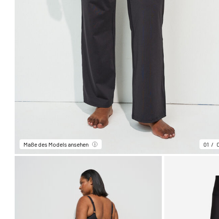
Maße des Models ansehen
01