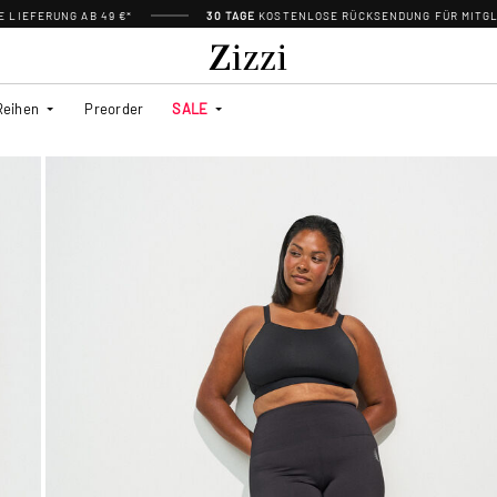
 LIEFERUNG AB 49 €*
30 TAGE
KOSTENLOSE RÜCKSENDUNG FÜR MITGL
Reihen
Preorder
SALE