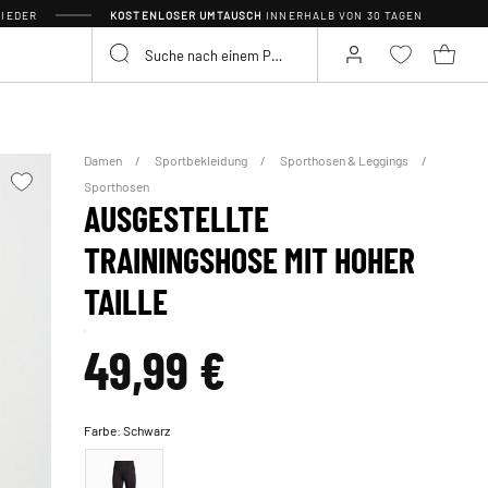
IEDER
KOSTENLOSER UMTAUSCH
INNERHALB VON 30 TAGEN
Damen
Sportbekleidung
Sporthosen & Leggings
Sporthosen
AUSGESTELLTE
TRAININGSHOSE MIT HOHER
TAILLE
49,99 €
Farbe:
Schwarz