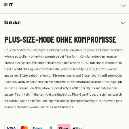
HILFE
ÜBER ZIZZI
PLUS-SIZE-MODE OHNE KOMPROMISSE
Bei Zizzi findest du Plus-Size-Kleidung für Frauen, die sich genau so kleiden möchten,
wie sie es wollen – ohne Kompromisse bei Passform, Komfort oder den neuesten
Trends einzugehen. Wir entwerfen Mode in den Größen 40-64 mit einem Verständnis
für die weibliche Figur und sorgen dafür, dass unsere Styles so gut sitzen, wie sie
aussehen. Stöbere durch alles von Kleidern, Jeans und Blusen bis hin zu Bademode,
Dessous, Activewear, Schuhen mit extra weiter Passform und Accessoires. Egal, ob
du nach einem neuen Alltagslook, einem Party-Outfit oder Styles suchst, die den
ganzen Tag mit dir mithalten – bei uns findest du Plus-Size-Mode, die sich ganz nach
dir anfühlt. Shoppe deine Lieblingsteile online und entdecke Mode, die für weibliche
Kurven entworfen wurde – nicht nur für Standards.