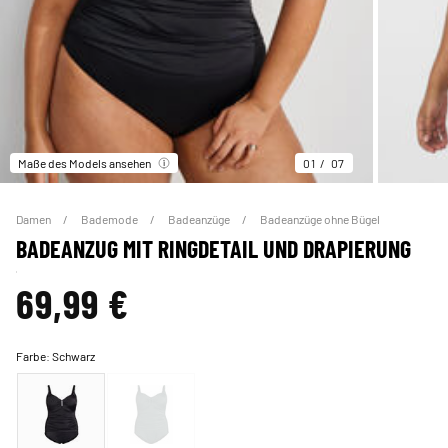
Maße des Models ansehen
01
07
Damen
Bademode
Badeanzüge
Badeanzüge ohne Bügel
BADEANZUG MIT RINGDETAIL UND DRAPIERUNG
69,99 €
Farbe:
Schwarz