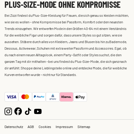
PLUS-SIZE-MODE OHNE KOMPROMISSE
Bei Zizzi findest du Plus-Size-Kleidung für Frauen, die sich genau so kleiden möchten,
wie sie es wollen – ohne Kompromisse bei Passform, Komfort oder den neuesten
Trends einzugehen. Wir entwerfen Mode in den Größen 40-64 mit einem Verständnis
für die weibliche Figur und sorgen dafür, dass unsere Styles so gut sitzen, wie sie
aussehen. Stöbere durch alles von Kleidern, Jeans und Blusen bis hin zu Bademode,
Dessous, Activewear, Schuhen mit extra weiter Passform und Accessoires. Egal, ob
du nach einem neuen Alltagslook, einem Party-Outfit oder Styles suchst, die den
ganzen Tag mit dir mithalten – bei uns findest du Plus-Size-Mode, die sich ganz nach
dir anfühlt. Shoppe deine Lieblingsteile online und entdecke Mode, die für weibliche
Kurven entworfen wurde – nicht nur für Standards.
Datenschutz
AGB
Cookies
Impressum
Sitemap