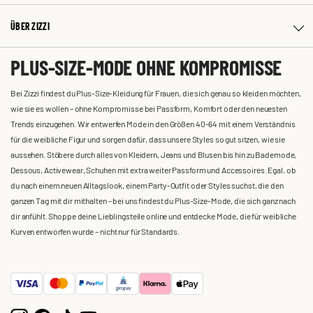
ÜBER ZIZZI
PLUS-SIZE-MODE OHNE KOMPROMISSE
Bei Zizzi findest du Plus-Size-Kleidung für Frauen, die sich genau so kleiden möchten,
wie sie es wollen – ohne Kompromisse bei Passform, Komfort oder den neuesten
Trends einzugehen. Wir entwerfen Mode in den Größen 40-64 mit einem Verständnis
für die weibliche Figur und sorgen dafür, dass unsere Styles so gut sitzen, wie sie
aussehen. Stöbere durch alles von Kleidern, Jeans und Blusen bis hin zu Bademode,
Dessous, Activewear, Schuhen mit extra weiter Passform und Accessoires. Egal, ob
du nach einem neuen Alltagslook, einem Party-Outfit oder Styles suchst, die den
ganzen Tag mit dir mithalten – bei uns findest du Plus-Size-Mode, die sich ganz nach
dir anfühlt. Shoppe deine Lieblingsteile online und entdecke Mode, die für weibliche
Kurven entworfen wurde – nicht nur für Standards.