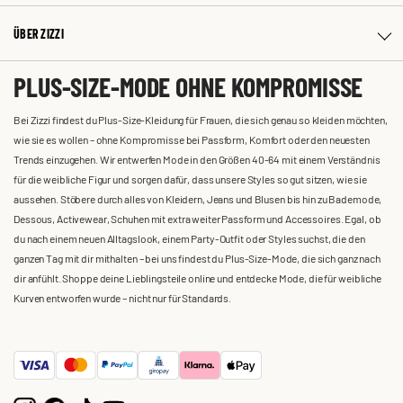
ÜBER ZIZZI
PLUS-SIZE-MODE OHNE KOMPROMISSE
Bei Zizzi findest du Plus-Size-Kleidung für Frauen, die sich genau so kleiden möchten,
wie sie es wollen – ohne Kompromisse bei Passform, Komfort oder den neuesten
Trends einzugehen. Wir entwerfen Mode in den Größen 40-64 mit einem Verständnis
für die weibliche Figur und sorgen dafür, dass unsere Styles so gut sitzen, wie sie
aussehen. Stöbere durch alles von Kleidern, Jeans und Blusen bis hin zu Bademode,
Dessous, Activewear, Schuhen mit extra weiter Passform und Accessoires. Egal, ob
du nach einem neuen Alltagslook, einem Party-Outfit oder Styles suchst, die den
ganzen Tag mit dir mithalten – bei uns findest du Plus-Size-Mode, die sich ganz nach
dir anfühlt. Shoppe deine Lieblingsteile online und entdecke Mode, die für weibliche
Kurven entworfen wurde – nicht nur für Standards.