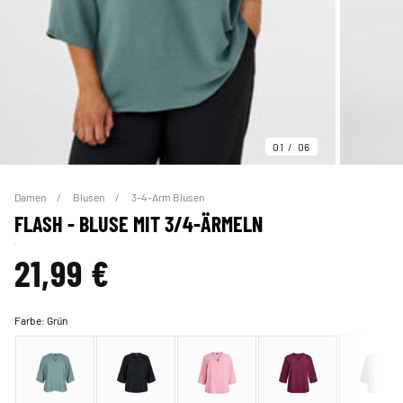
01
06
Damen
Blusen
3-4-Arm Blusen
FLASH - BLUSE MIT 3/4-ÄRMELN
21,99 €
Farbe:
Grün