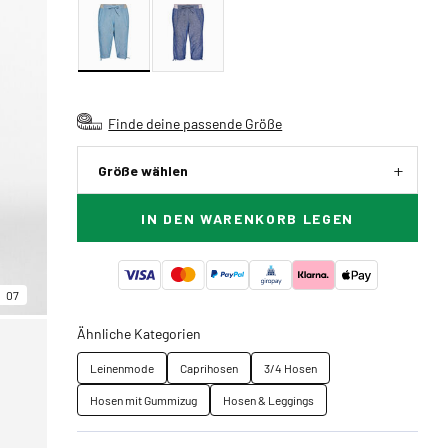
Finde deine passende Größe
Größe wählen
IN DEN WARENKORB LEGEN
07
Ähnliche Kategorien
Leinenmode
Caprihosen
3/4 Hosen
Hosen mit Gummizug
Hosen & Leggings