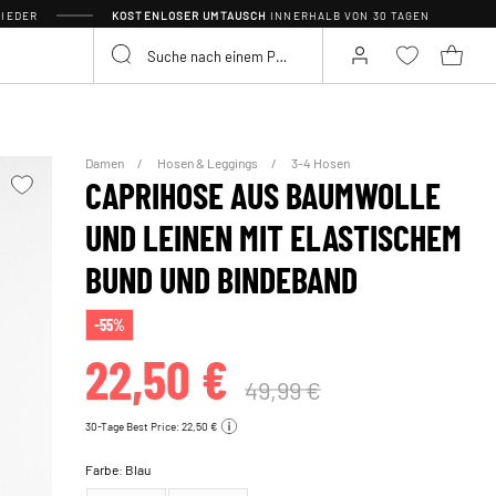
IEDER
KOSTENLOSER UMTAUSCH
INNERHALB VON 30 TAGEN
Damen
Hosen & Leggings
3-4 Hosen
CAPRIHOSE AUS BAUMWOLLE
UND LEINEN MIT ELASTISCHEM
BUND UND BINDEBAND
-55%
22,50 €
49,99 €
30-Tage Best Price: 22,50 €
Farbe:
Blau