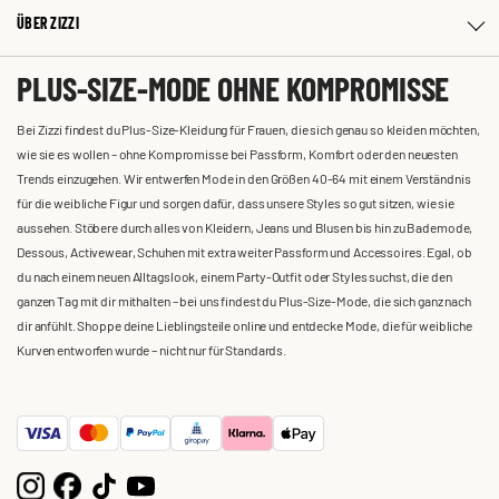
ÜBER ZIZZI
PLUS-SIZE-MODE OHNE KOMPROMISSE
Bei Zizzi findest du Plus-Size-Kleidung für Frauen, die sich genau so kleiden möchten,
wie sie es wollen – ohne Kompromisse bei Passform, Komfort oder den neuesten
Trends einzugehen. Wir entwerfen Mode in den Größen 40-64 mit einem Verständnis
für die weibliche Figur und sorgen dafür, dass unsere Styles so gut sitzen, wie sie
aussehen. Stöbere durch alles von Kleidern, Jeans und Blusen bis hin zu Bademode,
Dessous, Activewear, Schuhen mit extra weiter Passform und Accessoires. Egal, ob
du nach einem neuen Alltagslook, einem Party-Outfit oder Styles suchst, die den
ganzen Tag mit dir mithalten – bei uns findest du Plus-Size-Mode, die sich ganz nach
dir anfühlt. Shoppe deine Lieblingsteile online und entdecke Mode, die für weibliche
Kurven entworfen wurde – nicht nur für Standards.