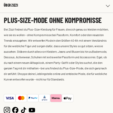
ÜBER ZIZZI
PLUS-SIZE-MODE OHNE KOMPROMISSE
Bei Zizzi findest du Plus-Size-Kleidung für Frauen, die sich genau so kleiden möchten,
wie sie es wollen – ohne Kompromisse bei Passform, Komfort oder den neuesten
Trends einzugehen. Wir entwerfen Mode in den Größen 40-64 mit einem Verständnis
für die weibliche Figur und sorgen dafür, dass unsere Styles so gut sitzen, wie sie
aussehen. Stöbere durch alles von Kleidern, Jeans und Blusen bis hin zu Bademode,
Dessous, Activewear, Schuhen mit extra weiter Passform und Accessoires. Egal, ob
du nach einem neuen Alltagslook, einem Party-Outfit oder Styles suchst, die den
ganzen Tag mit dir mithalten – bei uns findest du Plus-Size-Mode, die sich ganz nach
dir anfühlt. Shoppe deine Lieblingsteile online und entdecke Mode, die für weibliche
Kurven entworfen wurde – nicht nur für Standards.