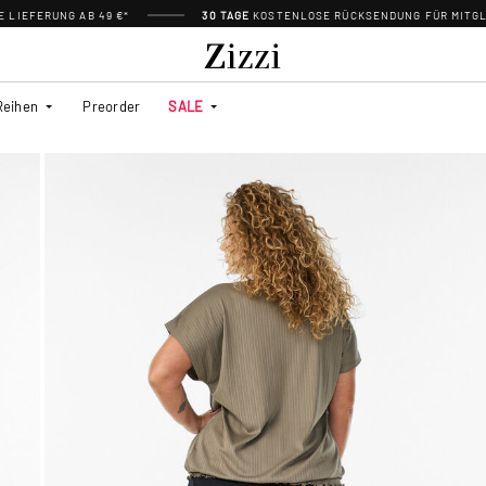
 LIEFERUNG AB 49 €*
30 TAGE
KOSTENLOSE RÜCKSENDUNG FÜR MITGL
Reihen
Preorder
SALE