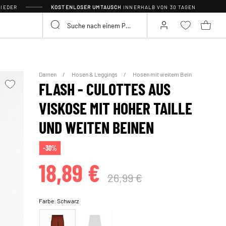
IEDER
KOSTENLOSER UMTAUSCH
INNERHALB VON 30 TAGEN
Damen
Hosen & Leggings
Hosen mit weitem Bein
FLASH - CULOTTES AUS
VISKOSE MIT HOHER TAILLE
UND WEITEN BEINEN
-30%
18,89 €
26,99 €
Farbe:
Schwarz