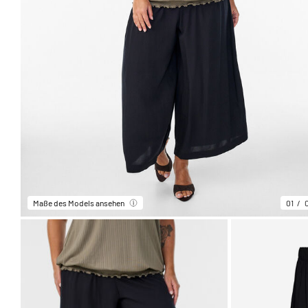
Maße des Models ansehen
01