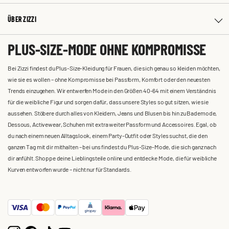
ÜBER ZIZZI
PLUS-SIZE-MODE OHNE KOMPROMISSE
Bei Zizzi findest du Plus-Size-Kleidung für Frauen, die sich genau so kleiden möchten,
wie sie es wollen – ohne Kompromisse bei Passform, Komfort oder den neuesten
Trends einzugehen. Wir entwerfen Mode in den Größen 40-64 mit einem Verständnis
für die weibliche Figur und sorgen dafür, dass unsere Styles so gut sitzen, wie sie
aussehen. Stöbere durch alles von Kleidern, Jeans und Blusen bis hin zu Bademode,
Dessous, Activewear, Schuhen mit extra weiter Passform und Accessoires. Egal, ob
du nach einem neuen Alltagslook, einem Party-Outfit oder Styles suchst, die den
ganzen Tag mit dir mithalten – bei uns findest du Plus-Size-Mode, die sich ganz nach
dir anfühlt. Shoppe deine Lieblingsteile online und entdecke Mode, die für weibliche
Kurven entworfen wurde – nicht nur für Standards.