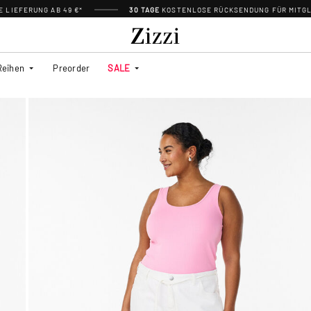
 LIEFERUNG AB 49 €*
30 TAGE
KOSTENLOSE RÜCKSENDUNG FÜR MITGL
Reihen
Preorder
SALE