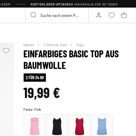
IEDER
KOSTENLOSER UMTAUSCH
INNERHALB VON 30 TAGEN
Damen
T-Shirts & Tops
Tops
EINFARBIGES BASIC TOP AUS
BAUMWOLLE
2 FÜR 34.99
19,99 €
Farbe:
Pink