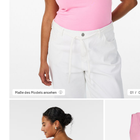
Maße des Models ansehen
01