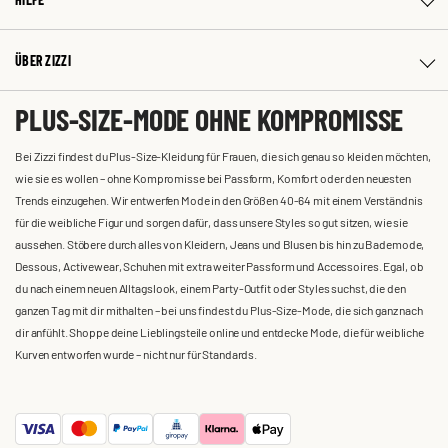
ÜBER ZIZZI
PLUS-SIZE-MODE OHNE KOMPROMISSE
Bei Zizzi findest du Plus-Size-Kleidung für Frauen, die sich genau so kleiden möchten,
wie sie es wollen – ohne Kompromisse bei Passform, Komfort oder den neuesten
Trends einzugehen. Wir entwerfen Mode in den Größen 40-64 mit einem Verständnis
für die weibliche Figur und sorgen dafür, dass unsere Styles so gut sitzen, wie sie
aussehen. Stöbere durch alles von Kleidern, Jeans und Blusen bis hin zu Bademode,
Dessous, Activewear, Schuhen mit extra weiter Passform und Accessoires. Egal, ob
du nach einem neuen Alltagslook, einem Party-Outfit oder Styles suchst, die den
ganzen Tag mit dir mithalten – bei uns findest du Plus-Size-Mode, die sich ganz nach
dir anfühlt. Shoppe deine Lieblingsteile online und entdecke Mode, die für weibliche
Kurven entworfen wurde – nicht nur für Standards.