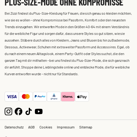
PLUS-SIZE-MODE OHNE KOMPROMISSE
Bei Zizzi findest du Plus-Size-Kleidung für Frauen, die sich genau so kleiden möchten,
wie sie es wollen – ohne Kompromisse bei Passform, Komfort oder den neuesten
Trends einzugehen. Wir entwerfen Mode in den Größen 40-64 mit einem Verständnis
für die weibliche Figur und sorgen dafür, dass unsere Styles so gut sitzen, wie sie
aussehen. Stöbere durch alles von Kleidern, Jeans und Blusen bis hin zu Bademode,
Dessous, Activewear, Schuhen mit extra weiter Passform und Accessoires. Egal, ob
du nach einem neuen Alltagslook, einem Party-Outfit oder Styles suchst, die den
ganzen Tag mit dir mithalten – bei uns findest du Plus-Size-Mode, die sich ganz nach
dir anfühlt. Shoppe deine Lieblingsteile online und entdecke Mode, die für weibliche
Kurven entworfen wurde – nicht nur für Standards.
Datenschutz
AGB
Cookies
Impressum
Sitemap