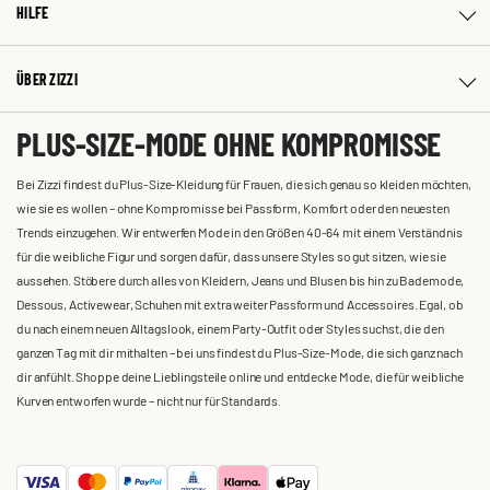
HILFE
ÜBER ZIZZI
PLUS-SIZE-MODE OHNE KOMPROMISSE
Bei Zizzi findest du Plus-Size-Kleidung für Frauen, die sich genau so kleiden möchten,
wie sie es wollen – ohne Kompromisse bei Passform, Komfort oder den neuesten
Trends einzugehen. Wir entwerfen Mode in den Größen 40-64 mit einem Verständnis
für die weibliche Figur und sorgen dafür, dass unsere Styles so gut sitzen, wie sie
aussehen. Stöbere durch alles von Kleidern, Jeans und Blusen bis hin zu Bademode,
Dessous, Activewear, Schuhen mit extra weiter Passform und Accessoires. Egal, ob
du nach einem neuen Alltagslook, einem Party-Outfit oder Styles suchst, die den
ganzen Tag mit dir mithalten – bei uns findest du Plus-Size-Mode, die sich ganz nach
dir anfühlt. Shoppe deine Lieblingsteile online und entdecke Mode, die für weibliche
Kurven entworfen wurde – nicht nur für Standards.