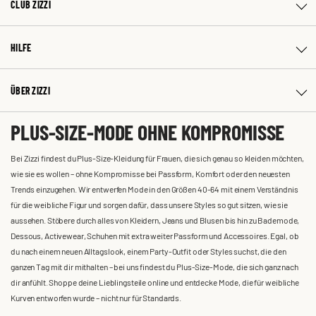
CLUB ZIZZI
HILFE
ÜBER ZIZZI
PLUS-SIZE-MODE OHNE KOMPROMISSE
Bei Zizzi findest du Plus-Size-Kleidung für Frauen, die sich genau so kleiden möchten,
wie sie es wollen – ohne Kompromisse bei Passform, Komfort oder den neuesten
Trends einzugehen. Wir entwerfen Mode in den Größen 40-64 mit einem Verständnis
für die weibliche Figur und sorgen dafür, dass unsere Styles so gut sitzen, wie sie
aussehen. Stöbere durch alles von Kleidern, Jeans und Blusen bis hin zu Bademode,
Dessous, Activewear, Schuhen mit extra weiter Passform und Accessoires. Egal, ob
du nach einem neuen Alltagslook, einem Party-Outfit oder Styles suchst, die den
ganzen Tag mit dir mithalten – bei uns findest du Plus-Size-Mode, die sich ganz nach
dir anfühlt. Shoppe deine Lieblingsteile online und entdecke Mode, die für weibliche
Kurven entworfen wurde – nicht nur für Standards.