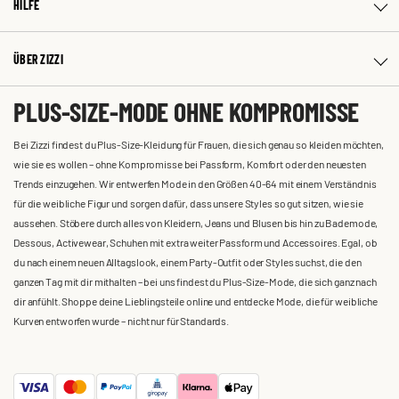
HILFE
ÜBER ZIZZI
PLUS-SIZE-MODE OHNE KOMPROMISSE
Bei Zizzi findest du Plus-Size-Kleidung für Frauen, die sich genau so kleiden möchten,
wie sie es wollen – ohne Kompromisse bei Passform, Komfort oder den neuesten
Trends einzugehen. Wir entwerfen Mode in den Größen 40-64 mit einem Verständnis
für die weibliche Figur und sorgen dafür, dass unsere Styles so gut sitzen, wie sie
aussehen. Stöbere durch alles von Kleidern, Jeans und Blusen bis hin zu Bademode,
Dessous, Activewear, Schuhen mit extra weiter Passform und Accessoires. Egal, ob
du nach einem neuen Alltagslook, einem Party-Outfit oder Styles suchst, die den
ganzen Tag mit dir mithalten – bei uns findest du Plus-Size-Mode, die sich ganz nach
dir anfühlt. Shoppe deine Lieblingsteile online und entdecke Mode, die für weibliche
Kurven entworfen wurde – nicht nur für Standards.