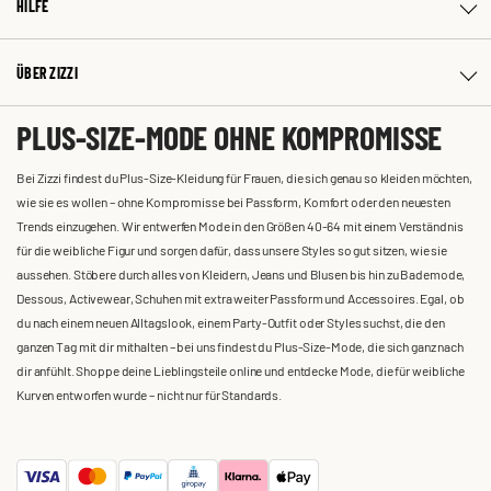
HILFE
ÜBER ZIZZI
PLUS-SIZE-MODE OHNE KOMPROMISSE
Bei Zizzi findest du Plus-Size-Kleidung für Frauen, die sich genau so kleiden möchten,
wie sie es wollen – ohne Kompromisse bei Passform, Komfort oder den neuesten
Trends einzugehen. Wir entwerfen Mode in den Größen 40-64 mit einem Verständnis
für die weibliche Figur und sorgen dafür, dass unsere Styles so gut sitzen, wie sie
aussehen. Stöbere durch alles von Kleidern, Jeans und Blusen bis hin zu Bademode,
Dessous, Activewear, Schuhen mit extra weiter Passform und Accessoires. Egal, ob
du nach einem neuen Alltagslook, einem Party-Outfit oder Styles suchst, die den
ganzen Tag mit dir mithalten – bei uns findest du Plus-Size-Mode, die sich ganz nach
dir anfühlt. Shoppe deine Lieblingsteile online und entdecke Mode, die für weibliche
Kurven entworfen wurde – nicht nur für Standards.