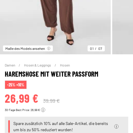
Maße des Models ansehen
01
07
Damen
Hosen & Leggings
Hosen
HAREMSHOSE MIT WEITER PASSFORM
-25% +10%
26,99 €
39,99 €
30-Tage Best Price: 26,99 €
Spare zusätzlich 10% auf alle Sale-Artikel, die bereits
um bis zu 50% reduziert wurden!