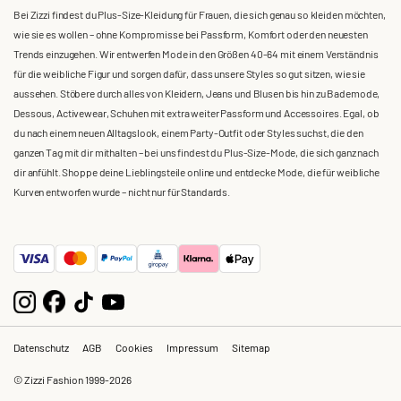
Bei Zizzi findest du Plus-Size-Kleidung für Frauen, die sich genau so kleiden möchten,
wie sie es wollen – ohne Kompromisse bei Passform, Komfort oder den neuesten
Trends einzugehen. Wir entwerfen Mode in den Größen 40-64 mit einem Verständnis
für die weibliche Figur und sorgen dafür, dass unsere Styles so gut sitzen, wie sie
aussehen. Stöbere durch alles von Kleidern, Jeans und Blusen bis hin zu Bademode,
Dessous, Activewear, Schuhen mit extra weiter Passform und Accessoires. Egal, ob
du nach einem neuen Alltagslook, einem Party-Outfit oder Styles suchst, die den
ganzen Tag mit dir mithalten – bei uns findest du Plus-Size-Mode, die sich ganz nach
dir anfühlt. Shoppe deine Lieblingsteile online und entdecke Mode, die für weibliche
Kurven entworfen wurde – nicht nur für Standards.
Datenschutz
AGB
Cookies
Impressum
Sitemap
© Zizzi Fashion 1999-2026