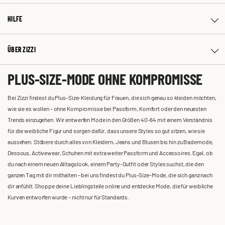
HILFE
ÜBER ZIZZI
PLUS-SIZE-MODE OHNE KOMPROMISSE
Bei Zizzi findest du Plus-Size-Kleidung für Frauen, die sich genau so kleiden möchten,
wie sie es wollen – ohne Kompromisse bei Passform, Komfort oder den neuesten
Trends einzugehen. Wir entwerfen Mode in den Größen 40-64 mit einem Verständnis
für die weibliche Figur und sorgen dafür, dass unsere Styles so gut sitzen, wie sie
aussehen. Stöbere durch alles von Kleidern, Jeans und Blusen bis hin zu Bademode,
Dessous, Activewear, Schuhen mit extra weiter Passform und Accessoires. Egal, ob
du nach einem neuen Alltagslook, einem Party-Outfit oder Styles suchst, die den
ganzen Tag mit dir mithalten – bei uns findest du Plus-Size-Mode, die sich ganz nach
dir anfühlt. Shoppe deine Lieblingsteile online und entdecke Mode, die für weibliche
Kurven entworfen wurde – nicht nur für Standards.