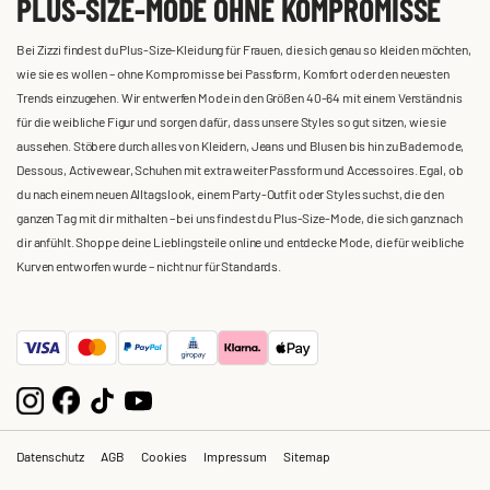
PLUS-SIZE-MODE OHNE KOMPROMISSE
Bei Zizzi findest du Plus-Size-Kleidung für Frauen, die sich genau so kleiden möchten,
wie sie es wollen – ohne Kompromisse bei Passform, Komfort oder den neuesten
Trends einzugehen. Wir entwerfen Mode in den Größen 40-64 mit einem Verständnis
für die weibliche Figur und sorgen dafür, dass unsere Styles so gut sitzen, wie sie
aussehen. Stöbere durch alles von Kleidern, Jeans und Blusen bis hin zu Bademode,
Dessous, Activewear, Schuhen mit extra weiter Passform und Accessoires. Egal, ob
du nach einem neuen Alltagslook, einem Party-Outfit oder Styles suchst, die den
ganzen Tag mit dir mithalten – bei uns findest du Plus-Size-Mode, die sich ganz nach
dir anfühlt. Shoppe deine Lieblingsteile online und entdecke Mode, die für weibliche
Kurven entworfen wurde – nicht nur für Standards.
Datenschutz
AGB
Cookies
Impressum
Sitemap