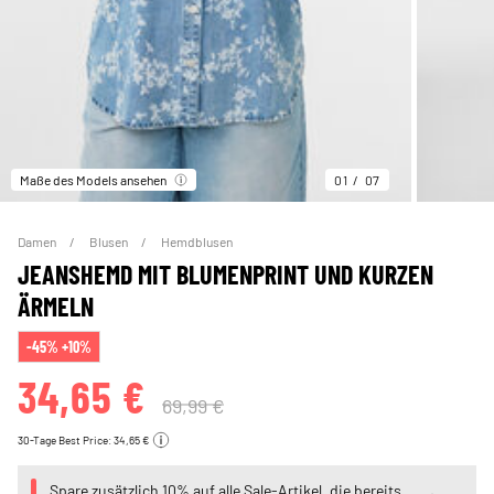
Maße des Models ansehen
01
07
Damen
Blusen
Hemdblusen
JEANSHEMD MIT BLUMENPRINT UND KURZEN
ÄRMELN
-45% +10%
34,65 €
69,99 €
30-Tage Best Price: 34,65 €
Spare zusätzlich 10% auf alle Sale-Artikel, die bereits