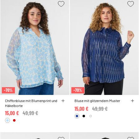
-70%
-70%
Chiffonbluse mit Blumenprint und
Bluse mit glitzerndem Muster
Häkelborte
15,00 €
Price reduced from
49,99 €
to
15,00 €
Price reduced from
49,99 €
to