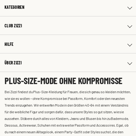
KATEGORIEN
CLUB ZIZZI
HILFE
ÜBER ZIZZI
PLUS-SIZE-MODE OHNE KOMPROMISSE
Bei Zizzi findest du Plus-Size-Kleidung für Frauen, die sich genau so kleiden möchten,
wie sie es wollen – ohne Kompromisse bei Passform, Komfort oder den neuesten
Trends einzugehen. Wir entwerfen Mode in den Größen 40-64 mit einem Verständnis
für die weibliche Figur und sorgen dafür, dass unsere Styles so gut sitzen, wie sie
aussehen. Stöbere durch alles von Kleidern, Jeans und Blusen bis hin zu Bademode,
Dessous, Activewear, Schuhen mit extra weiter Passform und Accessoires. Egal, ob
du nach einem neuen Alltagslook, einem Party-Outfit oder Styles suchst, die den