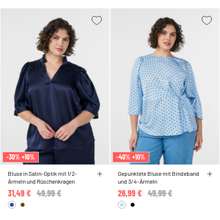
-30% +10%
-40% +10%
Bluse in Satin-Optik mit 1/2-
Gepunktete Bluse mit Bindeband
Ärmeln und Rüschenkragen
und 3/4-Ärmeln
31,49 €
Price reduced from
49,99 €
to
26,99 €
Price reduced from
49,99 €
to