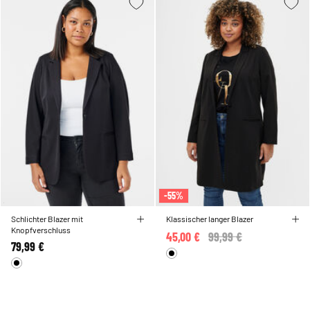
-55%
Schlichter Blazer mit
Klassischer langer Blazer
Knopfverschluss
45,00 €
Price reduced from
99,99 €
to
79,99 €