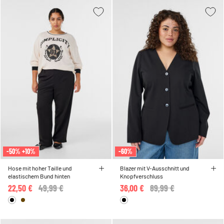
-50% +10%
-60%
Hose mit hoher Taille und
Blazer mit V-Ausschnitt und
elastischem Bund hinten
Knopfverschluss
22,50 €
Price reduced from
49,99 €
to
36,00 €
Price reduced from
89,99 €
to