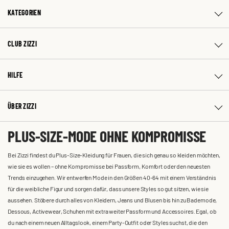
KATEGORIEN
CLUB ZIZZI
HILFE
ÜBER ZIZZI
PLUS-SIZE-MODE OHNE KOMPROMISSE
Bei Zizzi findest du Plus-Size-Kleidung für Frauen, die sich genau so kleiden möchten,
wie sie es wollen – ohne Kompromisse bei Passform, Komfort oder den neuesten
Trends einzugehen. Wir entwerfen Mode in den Größen 40-64 mit einem Verständnis
für die weibliche Figur und sorgen dafür, dass unsere Styles so gut sitzen, wie sie
aussehen. Stöbere durch alles von Kleidern, Jeans und Blusen bis hin zu Bademode,
Dessous, Activewear, Schuhen mit extra weiter Passform und Accessoires. Egal, ob
du nach einem neuen Alltagslook, einem Party-Outfit oder Styles suchst, die den