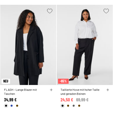
NEU
-65%
FLASH - Lange Blazer mit
Taillierte Hose mit hoher Taille
Taschen
und geraden Beinen
34,99 €
24,50 €
Price reduced from
69,99 €
to