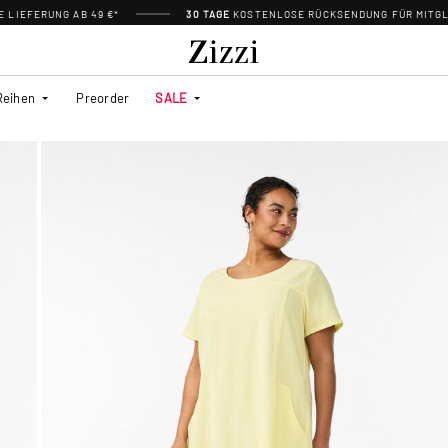
 LIEFERUNG AB 49 €*
30 TAGE
KOSTENLOSE RÜCKSENDUNG FÜR MITGL
Reihen
Preorder
SALE