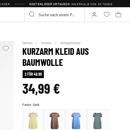
IEDER
KOSTENLOSER UMTAUSCH
INNERHALB VON 30 TAGEN
Damen
Kleider
Alltagskleider
KURZARM KLEID AUS
BAUMWOLLE
2 FÜR 49.99
34,99 €
Farbe:
Gelb