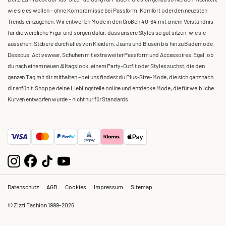
wie sie es wollen – ohne Kompromisse bei Passform, Komfort oder den neuesten
Trends einzugehen. Wir entwerfen Mode in den Größen 40-64 mit einem Verständnis
für die weibliche Figur und sorgen dafür, dass unsere Styles so gut sitzen, wie sie
aussehen. Stöbere durch alles von Kleidern, Jeans und Blusen bis hin zu Bademode,
Dessous, Activewear, Schuhen mit extra weiter Passform und Accessoires. Egal, ob
du nach einem neuen Alltagslook, einem Party-Outfit oder Styles suchst, die den
ganzen Tag mit dir mithalten – bei uns findest du Plus-Size-Mode, die sich ganz nach
dir anfühlt. Shoppe deine Lieblingsteile online und entdecke Mode, die für weibliche
Kurven entworfen wurde – nicht nur für Standards.
Datenschutz
AGB
Cookies
Impressum
Sitemap
© Zizzi Fashion 1999-2026