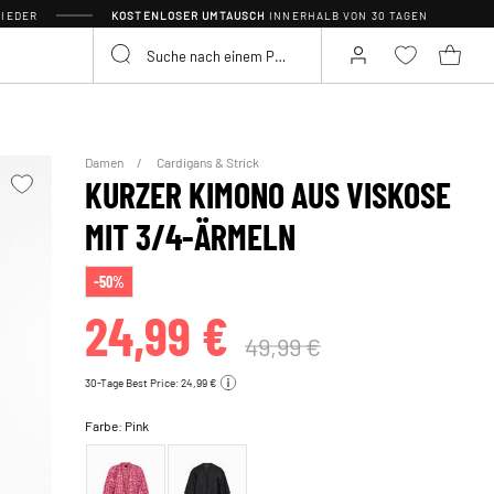
IEDER
KOSTENLOSER UMTAUSCH
INNERHALB VON 30 TAGEN
Damen
Cardigans & Strick
KURZER KIMONO AUS VISKOSE
MIT 3/4-ÄRMELN
-50%
24,99 €
49,99 €
30-Tage Best Price: 24,99 €
Farbe:
Pink