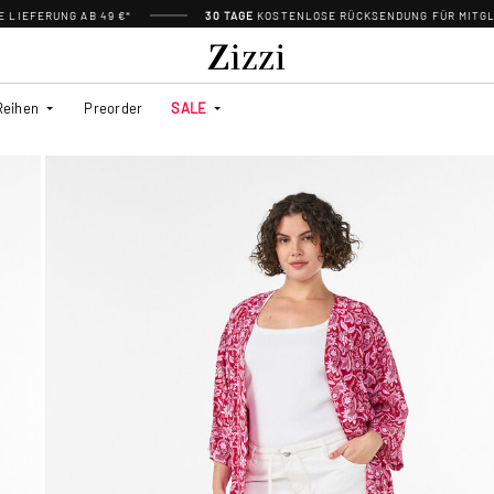
 LIEFERUNG AB 49 €*
30 TAGE
KOSTENLOSE RÜCKSENDUNG FÜR MITGL
Reihen
Preorder
SALE