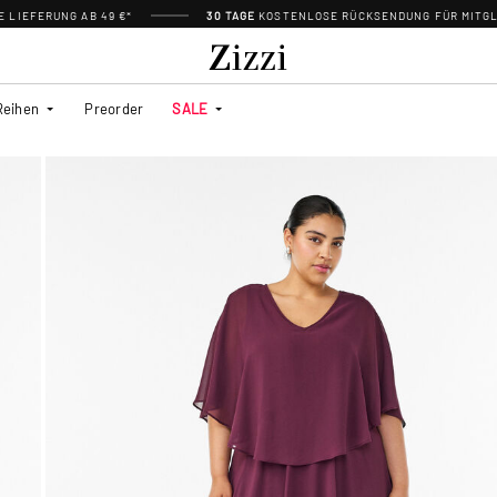
 LIEFERUNG AB 49 €*
30 TAGE
KOSTENLOSE RÜCKSENDUNG FÜR MITGL
Reihen
Preorder
SALE