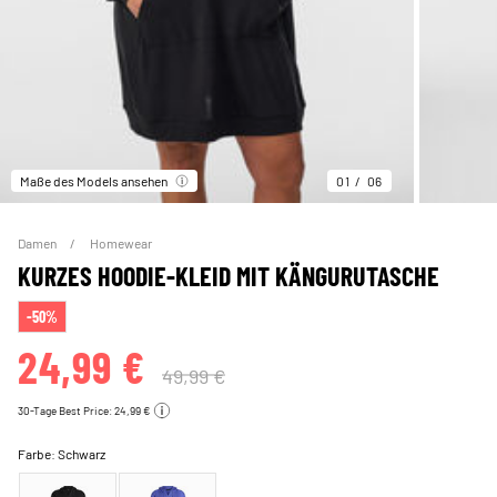
Maße des Models ansehen
01
06
Damen
Homewear
KURZES HOODIE-KLEID MIT KÄNGURUTASCHE
-50%
24,99 €
49,99 €
30-Tage Best Price: 24,99 €
Farbe:
Schwarz