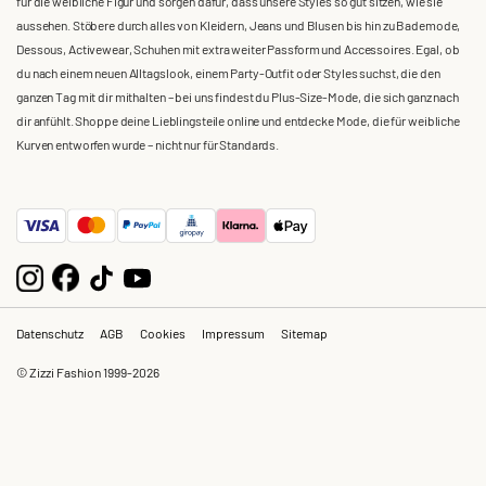
für die weibliche Figur und sorgen dafür, dass unsere Styles so gut sitzen, wie sie
aussehen. Stöbere durch alles von Kleidern, Jeans und Blusen bis hin zu Bademode,
Dessous, Activewear, Schuhen mit extra weiter Passform und Accessoires. Egal, ob
du nach einem neuen Alltagslook, einem Party-Outfit oder Styles suchst, die den
ganzen Tag mit dir mithalten – bei uns findest du Plus-Size-Mode, die sich ganz nach
dir anfühlt. Shoppe deine Lieblingsteile online und entdecke Mode, die für weibliche
Kurven entworfen wurde – nicht nur für Standards.
Datenschutz
AGB
Cookies
Impressum
Sitemap
© Zizzi Fashion 1999-2026