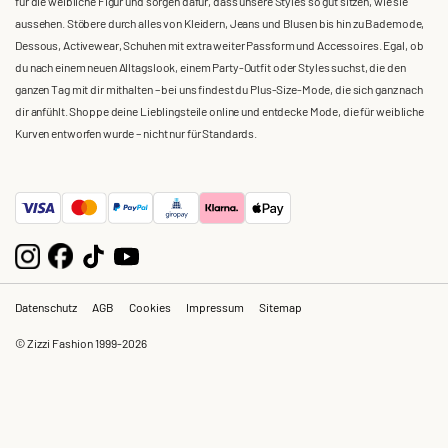
für die weibliche Figur und sorgen dafür, dass unsere Styles so gut sitzen, wie sie
aussehen. Stöbere durch alles von Kleidern, Jeans und Blusen bis hin zu Bademode,
Dessous, Activewear, Schuhen mit extra weiter Passform und Accessoires. Egal, ob
du nach einem neuen Alltagslook, einem Party-Outfit oder Styles suchst, die den
ganzen Tag mit dir mithalten – bei uns findest du Plus-Size-Mode, die sich ganz nach
dir anfühlt. Shoppe deine Lieblingsteile online und entdecke Mode, die für weibliche
Kurven entworfen wurde – nicht nur für Standards.
Datenschutz
AGB
Cookies
Impressum
Sitemap
© Zizzi Fashion 1999-2026