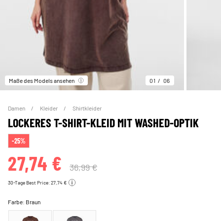
Maße des Models ansehen
01
06
Damen
Kleider
Shirtkleider
LOCKERES T-SHIRT-KLEID MIT WASHED-OPTIK
-25%
27,74 €
36,99 €
30-Tage Best Price: 27,74 €
Farbe:
Braun