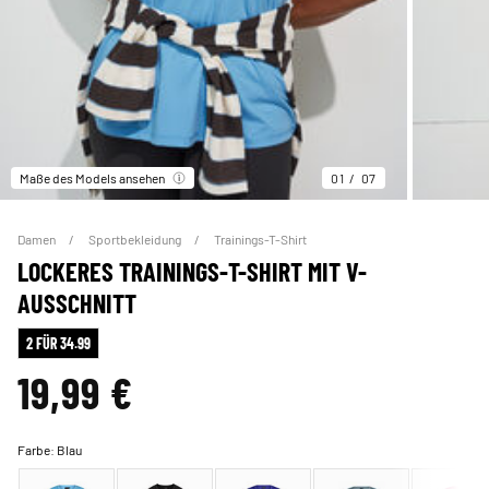
Maße des Models ansehen
01
07
Damen
Sportbekleidung
Trainings-T-Shirt
LOCKERES TRAININGS-T-SHIRT MIT V-
AUSSCHNITT
2 FÜR 34.99
19,99 €
Farbe:
Blau