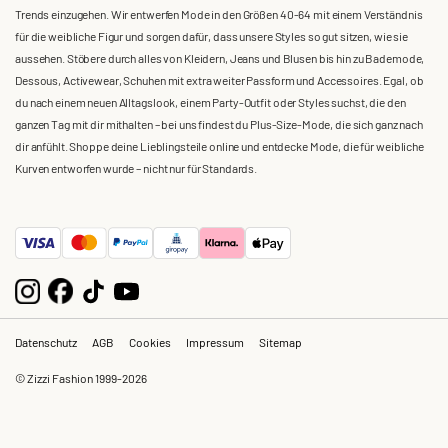
Trends einzugehen. Wir entwerfen Mode in den Größen 40-64 mit einem Verständnis
für die weibliche Figur und sorgen dafür, dass unsere Styles so gut sitzen, wie sie
aussehen. Stöbere durch alles von Kleidern, Jeans und Blusen bis hin zu Bademode,
Dessous, Activewear, Schuhen mit extra weiter Passform und Accessoires. Egal, ob
du nach einem neuen Alltagslook, einem Party-Outfit oder Styles suchst, die den
ganzen Tag mit dir mithalten – bei uns findest du Plus-Size-Mode, die sich ganz nach
dir anfühlt. Shoppe deine Lieblingsteile online und entdecke Mode, die für weibliche
Kurven entworfen wurde – nicht nur für Standards.
Datenschutz
AGB
Cookies
Impressum
Sitemap
© Zizzi Fashion 1999-2026