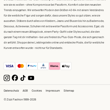
wie sie es wollen – ohne Kompromisse bei Passform, Komfort oder den neuesten
Trends einzugehen. Wir entwerfen Mode in den Größen 40-64 mit einem Verständnis
für die weibliche Figur und sorgen dafür, dass unsere Styles so gut sitzen, wie sie
aussehen. Stöbere durch alles von Kleidern, Jeans und Blusen bis hin zu Bademode,
Dessous, Activewear, Schuhen mit extra weiter Passform und Accessoires. Egal, ob
du nach einem neuen Alltagslook, einem Party-Outfit oder Styles suchst, die den
ganzen Tag mit dir mithalten – bei uns findest du Plus-Size-Mode, die sich ganz nach
dir anfühlt. Shoppe deine Lieblingsteile online und entdecke Mode, die für weibliche
Kurven entworfen wurde – nicht nur für Standards.
Datenschutz
AGB
Cookies
Impressum
Sitemap
© Zizzi Fashion 1999-2026