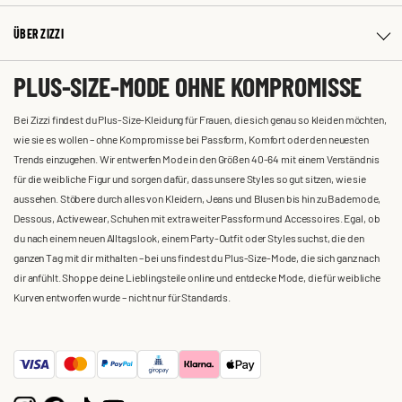
ÜBER ZIZZI
PLUS-SIZE-MODE OHNE KOMPROMISSE
Bei Zizzi findest du Plus-Size-Kleidung für Frauen, die sich genau so kleiden möchten,
wie sie es wollen – ohne Kompromisse bei Passform, Komfort oder den neuesten
Trends einzugehen. Wir entwerfen Mode in den Größen 40-64 mit einem Verständnis
für die weibliche Figur und sorgen dafür, dass unsere Styles so gut sitzen, wie sie
aussehen. Stöbere durch alles von Kleidern, Jeans und Blusen bis hin zu Bademode,
Dessous, Activewear, Schuhen mit extra weiter Passform und Accessoires. Egal, ob
du nach einem neuen Alltagslook, einem Party-Outfit oder Styles suchst, die den
ganzen Tag mit dir mithalten – bei uns findest du Plus-Size-Mode, die sich ganz nach
dir anfühlt. Shoppe deine Lieblingsteile online und entdecke Mode, die für weibliche
Kurven entworfen wurde – nicht nur für Standards.