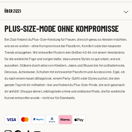
ÜBER ZIZZI
PLUS-SIZE-MODE OHNE KOMPROMISSE
Bei Zizzi findest du Plus-Size-Kleidung für Frauen, die sich genau so kleiden möchten,
wie sie es wollen – ohne Kompromisse bei Passform, Komfort oder den neuesten
Trends einzugehen. Wir entwerfen Mode in den Größen 40-64 mit einem Verständnis
für die weibliche Figur und sorgen dafür, dass unsere Styles so gut sitzen, wie sie
aussehen. Stöbere durch alles von Kleidern, Jeans und Blusen bis hin zu Bademode,
Dessous, Activewear, Schuhen mit extra weiter Passform und Accessoires. Egal, ob
du nach einem neuen Alltagslook, einem Party-Outfit oder Styles suchst, die den
ganzen Tag mit dir mithalten – bei uns findest du Plus-Size-Mode, die sich ganz nach
dir anfühlt. Shoppe deine Lieblingsteile online und entdecke Mode, die für weibliche
Kurven entworfen wurde – nicht nur für Standards.