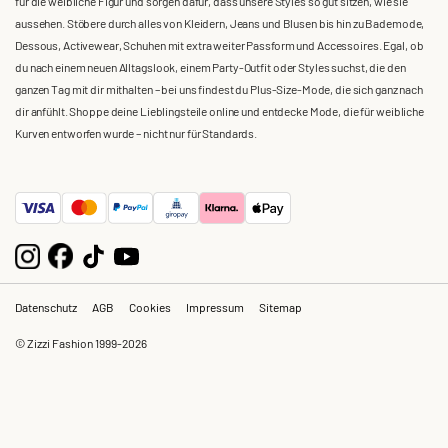
für die weibliche Figur und sorgen dafür, dass unsere Styles so gut sitzen, wie sie
aussehen. Stöbere durch alles von Kleidern, Jeans und Blusen bis hin zu Bademode,
Dessous, Activewear, Schuhen mit extra weiter Passform und Accessoires. Egal, ob
du nach einem neuen Alltagslook, einem Party-Outfit oder Styles suchst, die den
ganzen Tag mit dir mithalten – bei uns findest du Plus-Size-Mode, die sich ganz nach
dir anfühlt. Shoppe deine Lieblingsteile online und entdecke Mode, die für weibliche
Kurven entworfen wurde – nicht nur für Standards.
Datenschutz
AGB
Cookies
Impressum
Sitemap
© Zizzi Fashion 1999-2026