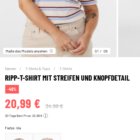
Maße des Models ansehen
01
06
Damen
T-Shirts & Tops
T-Shirts
RIPP-T-SHIRT MIT STREIFEN UND KNOPFDETAIL
-40%
20,99 €
34,99 €
30-Tage Best Price: 20,99 €
Farbe:
lila