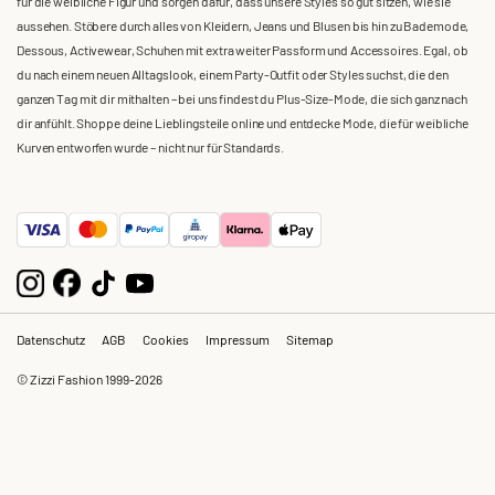
für die weibliche Figur und sorgen dafür, dass unsere Styles so gut sitzen, wie sie
aussehen. Stöbere durch alles von Kleidern, Jeans und Blusen bis hin zu Bademode,
Dessous, Activewear, Schuhen mit extra weiter Passform und Accessoires. Egal, ob
du nach einem neuen Alltagslook, einem Party-Outfit oder Styles suchst, die den
ganzen Tag mit dir mithalten – bei uns findest du Plus-Size-Mode, die sich ganz nach
dir anfühlt. Shoppe deine Lieblingsteile online und entdecke Mode, die für weibliche
Kurven entworfen wurde – nicht nur für Standards.
Datenschutz
AGB
Cookies
Impressum
Sitemap
© Zizzi Fashion 1999-2026