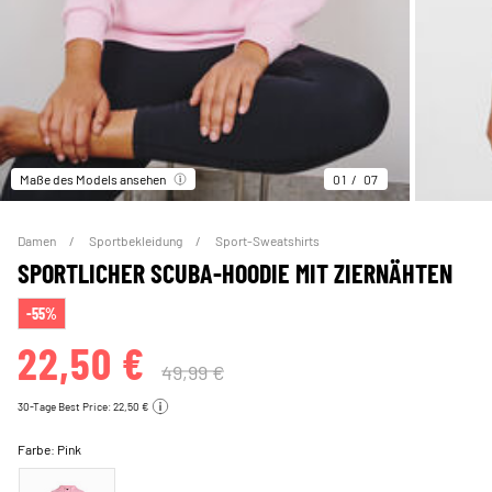
Maße des Models ansehen
01
07
Damen
Sportbekleidung
Sport-Sweatshirts
SPORTLICHER SCUBA-HOODIE MIT ZIERNÄHTEN
-55%
22,50 €
49,99 €
30-Tage Best Price: 22,50 €
Farbe:
Pink