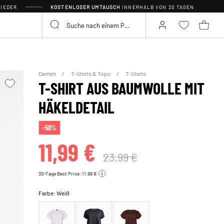
IEDER
KOSTENLOSER UMTAUSCH
INNERHALB VON 30 TAGEN
Damen
T-Shirts & Tops
T-Shirts
T-SHIRT AUS BAUMWOLLE MIT
HÄKELDETAIL
-50%
11,99 €
23,99 €
30-Tage Best Price: 11,99 €
Farbe:
Weiß