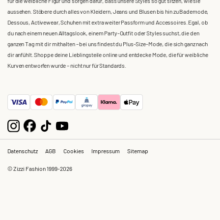
für die weibliche Figur und sorgen dafür, dass unsere Styles so gut sitzen, wie sie
aussehen. Stöbere durch alles von Kleidern, Jeans und Blusen bis hin zu Bademode,
Dessous, Activewear, Schuhen mit extra weiter Passform und Accessoires. Egal, ob
du nach einem neuen Alltagslook, einem Party-Outfit oder Styles suchst, die den
ganzen Tag mit dir mithalten – bei uns findest du Plus-Size-Mode, die sich ganz nach
dir anfühlt. Shoppe deine Lieblingsteile online und entdecke Mode, die für weibliche
Kurven entworfen wurde – nicht nur für Standards.
Datenschutz
AGB
Cookies
Impressum
Sitemap
© Zizzi Fashion 1999-2026