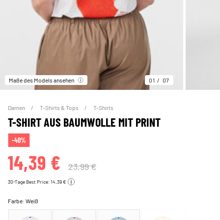
Maße des Models ansehen
01
07
Damen
T-Shirts & Tops
T-Shirts
T-SHIRT AUS BAUMWOLLE MIT PRINT
-40%
14,39 €
23,99 €
30-Tage Best Price: 14,39 €
Farbe:
Weiß