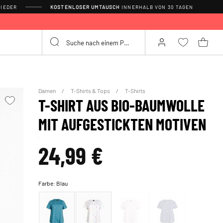
IEDER
KOSTENLOSER UMTAUSCH
INNERHALB VON 30 TAGEN
Damen
T-Shirts & Tops
T-Shirts
T-SHIRT AUS BIO-BAUMWOLLE
MIT AUFGESTICKTEN MOTIVEN
24,99 €
Farbe:
Blau