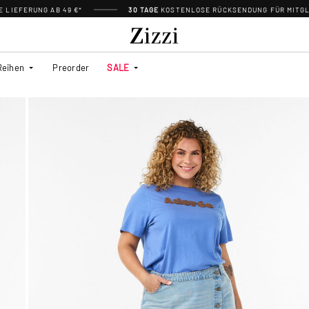
 LIEFERUNG AB 49 €*
30 TAGE
KOSTENLOSE RÜCKSENDUNG FÜR MITGL
Reihen
Preorder
SALE