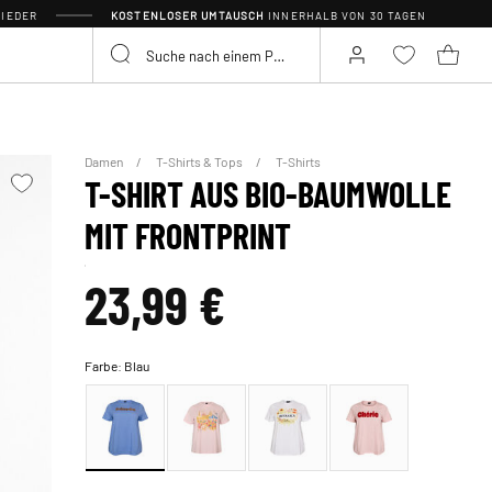
IEDER
KOSTENLOSER UMTAUSCH
INNERHALB VON 30 TAGEN
Damen
T-Shirts & Tops
T-Shirts
T-SHIRT AUS BIO-BAUMWOLLE
MIT FRONTPRINT
23,99 €
Farbe:
Blau