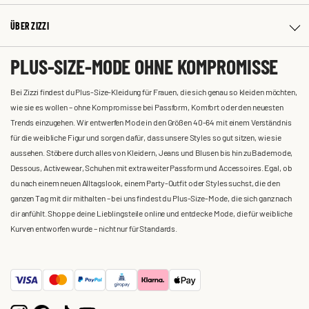
ÜBER ZIZZI
PLUS-SIZE-MODE OHNE KOMPROMISSE
Bei Zizzi findest du Plus-Size-Kleidung für Frauen, die sich genau so kleiden möchten,
wie sie es wollen – ohne Kompromisse bei Passform, Komfort oder den neuesten
Trends einzugehen. Wir entwerfen Mode in den Größen 40-64 mit einem Verständnis
für die weibliche Figur und sorgen dafür, dass unsere Styles so gut sitzen, wie sie
aussehen. Stöbere durch alles von Kleidern, Jeans und Blusen bis hin zu Bademode,
Dessous, Activewear, Schuhen mit extra weiter Passform und Accessoires. Egal, ob
du nach einem neuen Alltagslook, einem Party-Outfit oder Styles suchst, die den
ganzen Tag mit dir mithalten – bei uns findest du Plus-Size-Mode, die sich ganz nach
dir anfühlt. Shoppe deine Lieblingsteile online und entdecke Mode, die für weibliche
Kurven entworfen wurde – nicht nur für Standards.