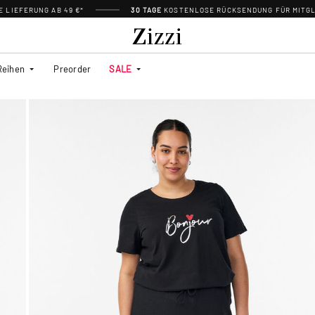
 LIEFERUNG AB 49 €*
30 TAGE
KOSTENLOSE RÜCKSENDUNG FÜR MITGL
Reihen
Preorder
SALE