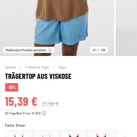
Maße des Models ansehen
01
06
Damen
T-Shirts & Tops
Tops
TRÄGERTOP AUS VISKOSE
-30%
15,39 €
21,99 €
30-Tage Best Price: 15,39 €
Farbe:
Braun