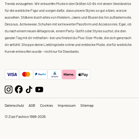
Trends einzugehen. Wir entwerfen Mode in den Größen 40-64 mit einem Verständnis
für die weibliche Figur und sorgen dafür, dass unsere Styles so gut sitzen, wie sie
aussehen. Stöbere durch alles von Kleidern, Jeans und Blusen bis hin zu Bademode,
Dessous, Activewear, Schuhen mit extra weiter Passform und Accessoires. Egal, ob
du nach einem neuen Alltagslook, einem Party-Outfit oder Styles suchst, die den
ganzen Tag mit dir mithalten – bei uns findest du Plus-Size-Mode, die sich ganz nach
dir anfühlt. Shoppe deine Lieblingsteile online und entdecke Mode, die für weibliche
Kurven entworfen wurde – nicht nur für Standards.
Datenschutz
AGB
Cookies
Impressum
Sitemap
© Zizzi Fashion 1999-2026