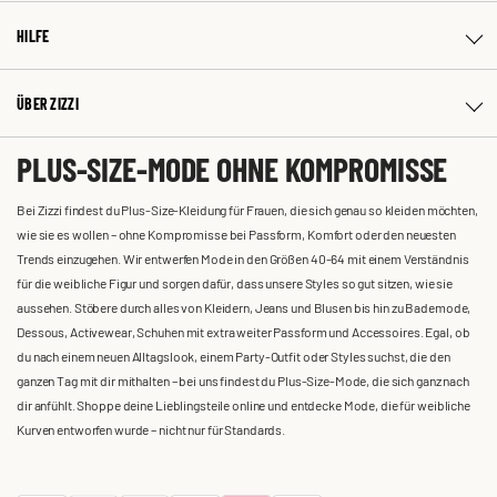
HILFE
ÜBER ZIZZI
PLUS-SIZE-MODE OHNE KOMPROMISSE
Bei Zizzi findest du Plus-Size-Kleidung für Frauen, die sich genau so kleiden möchten,
wie sie es wollen – ohne Kompromisse bei Passform, Komfort oder den neuesten
Trends einzugehen. Wir entwerfen Mode in den Größen 40-64 mit einem Verständnis
für die weibliche Figur und sorgen dafür, dass unsere Styles so gut sitzen, wie sie
aussehen. Stöbere durch alles von Kleidern, Jeans und Blusen bis hin zu Bademode,
Dessous, Activewear, Schuhen mit extra weiter Passform und Accessoires. Egal, ob
du nach einem neuen Alltagslook, einem Party-Outfit oder Styles suchst, die den
ganzen Tag mit dir mithalten – bei uns findest du Plus-Size-Mode, die sich ganz nach
dir anfühlt. Shoppe deine Lieblingsteile online und entdecke Mode, die für weibliche
Kurven entworfen wurde – nicht nur für Standards.