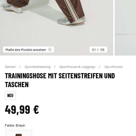
Maße des Models ansehen
01
05
Damen
Sportbekleidung
Sporthosen & Leggings
Sporthosen
TRAININGSHOSE MIT SEITENSTREIFEN UND
TASCHEN
NEU
49,99 €
Farbe:
Braun