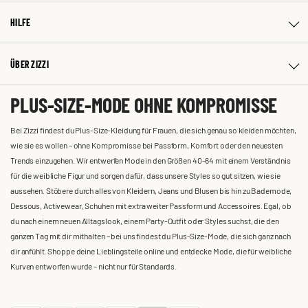
HILFE
ÜBER ZIZZI
PLUS-SIZE-MODE OHNE KOMPROMISSE
Bei Zizzi findest du Plus-Size-Kleidung für Frauen, die sich genau so kleiden möchten,
wie sie es wollen – ohne Kompromisse bei Passform, Komfort oder den neuesten
Trends einzugehen. Wir entwerfen Mode in den Größen 40-64 mit einem Verständnis
für die weibliche Figur und sorgen dafür, dass unsere Styles so gut sitzen, wie sie
aussehen. Stöbere durch alles von Kleidern, Jeans und Blusen bis hin zu Bademode,
Dessous, Activewear, Schuhen mit extra weiter Passform und Accessoires. Egal, ob
du nach einem neuen Alltagslook, einem Party-Outfit oder Styles suchst, die den
ganzen Tag mit dir mithalten – bei uns findest du Plus-Size-Mode, die sich ganz nach
dir anfühlt. Shoppe deine Lieblingsteile online und entdecke Mode, die für weibliche
Kurven entworfen wurde – nicht nur für Standards.