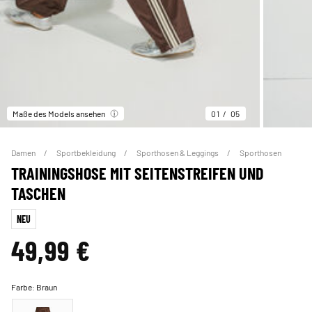
Maße des Models ansehen
01
05
Damen
Sportbekleidung
Sporthosen & Leggings
Sporthosen
TRAININGSHOSE MIT SEITENSTREIFEN UND
TASCHEN
NEU
49,99 €
Farbe:
Braun