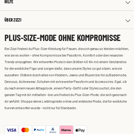
HILFE
ÜBER ZIZZI
PLUS-SIZE-MODE OHNE KOMPROMISSE
Bei Zizzi findest du Plus-Size-Kleidung für Frauen, die sich genau so kleiden möchten,
wie sie es wollen – ohne Kompromisse bei Passform, Komfort oder den neuesten
Trends einzugehen. Wir entwerfen Mode in den Größen 40-64 mit einem Verständnis
für die weibliche Figur und sorgen dafür, dass unsere Styles so gut sitzen, wie sie
aussehen. Stöbere durch alles von Kleidern, Jeans und Blusen bis hin zu Bademode,
Dessous, Activewear, Schuhen mit extra weiter Passform und Accessoires. Egal, ob
du nach einem neuen Alltagslook, einem Party-Outfit oder Styles suchst, die den
ganzen Tag mit dir mithalten – bei uns findest du Plus-Size-Mode, die sich ganz nach
dir anfühlt. Shoppe deine Lieblingsteile online und entdecke Mode, die für weibliche
Kurven entworfen wurde – nicht nur für Standards.