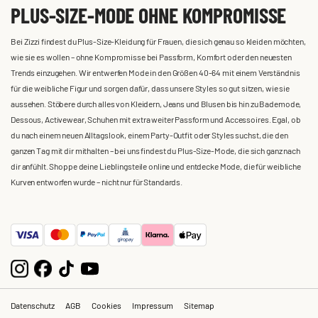
PLUS-SIZE-MODE OHNE KOMPROMISSE
Bei Zizzi findest du Plus-Size-Kleidung für Frauen, die sich genau so kleiden möchten,
wie sie es wollen – ohne Kompromisse bei Passform, Komfort oder den neuesten
Trends einzugehen. Wir entwerfen Mode in den Größen 40-64 mit einem Verständnis
für die weibliche Figur und sorgen dafür, dass unsere Styles so gut sitzen, wie sie
aussehen. Stöbere durch alles von Kleidern, Jeans und Blusen bis hin zu Bademode,
Dessous, Activewear, Schuhen mit extra weiter Passform und Accessoires. Egal, ob
du nach einem neuen Alltagslook, einem Party-Outfit oder Styles suchst, die den
ganzen Tag mit dir mithalten – bei uns findest du Plus-Size-Mode, die sich ganz nach
dir anfühlt. Shoppe deine Lieblingsteile online und entdecke Mode, die für weibliche
Kurven entworfen wurde – nicht nur für Standards.
Datenschutz
AGB
Cookies
Impressum
Sitemap