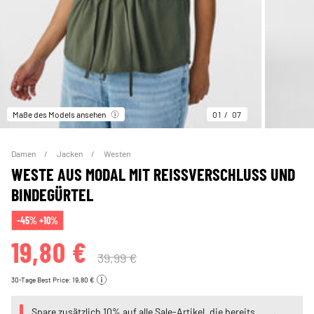
Maße des Models ansehen
01
07
Damen
Jacken
Westen
WESTE AUS MODAL MIT REISSVERSCHLUSS UND B
INDEGÜRTEL
-45% +10%
19,80 €
39,99 €
30-Tage Best Price: 19,80 €
Spare zusätzlich 10% auf alle Sale-Artikel, die bereits