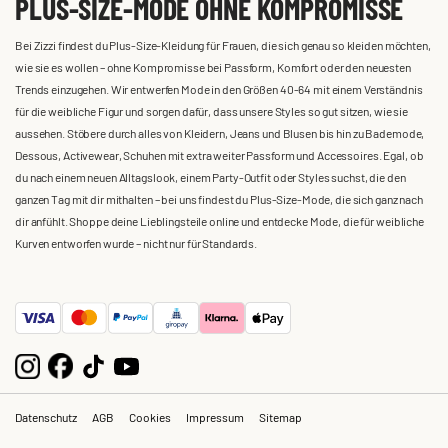
PLUS-SIZE-MODE OHNE KOMPROMISSE
Bei Zizzi findest du Plus-Size-Kleidung für Frauen, die sich genau so kleiden möchten,
wie sie es wollen – ohne Kompromisse bei Passform, Komfort oder den neuesten
Trends einzugehen. Wir entwerfen Mode in den Größen 40-64 mit einem Verständnis
für die weibliche Figur und sorgen dafür, dass unsere Styles so gut sitzen, wie sie
aussehen. Stöbere durch alles von Kleidern, Jeans und Blusen bis hin zu Bademode,
Dessous, Activewear, Schuhen mit extra weiter Passform und Accessoires. Egal, ob
du nach einem neuen Alltagslook, einem Party-Outfit oder Styles suchst, die den
ganzen Tag mit dir mithalten – bei uns findest du Plus-Size-Mode, die sich ganz nach
dir anfühlt. Shoppe deine Lieblingsteile online und entdecke Mode, die für weibliche
Kurven entworfen wurde – nicht nur für Standards.
Datenschutz
AGB
Cookies
Impressum
Sitemap