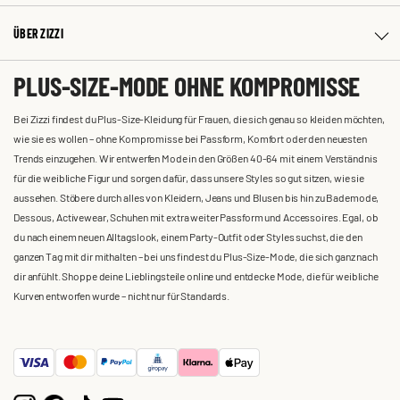
ÜBER ZIZZI
PLUS-SIZE-MODE OHNE KOMPROMISSE
Bei Zizzi findest du Plus-Size-Kleidung für Frauen, die sich genau so kleiden möchten,
wie sie es wollen – ohne Kompromisse bei Passform, Komfort oder den neuesten
Trends einzugehen. Wir entwerfen Mode in den Größen 40-64 mit einem Verständnis
für die weibliche Figur und sorgen dafür, dass unsere Styles so gut sitzen, wie sie
aussehen. Stöbere durch alles von Kleidern, Jeans und Blusen bis hin zu Bademode,
Dessous, Activewear, Schuhen mit extra weiter Passform und Accessoires. Egal, ob
du nach einem neuen Alltagslook, einem Party-Outfit oder Styles suchst, die den
ganzen Tag mit dir mithalten – bei uns findest du Plus-Size-Mode, die sich ganz nach
dir anfühlt. Shoppe deine Lieblingsteile online und entdecke Mode, die für weibliche
Kurven entworfen wurde – nicht nur für Standards.